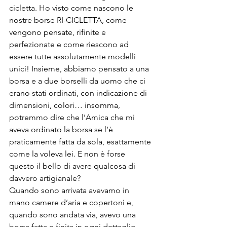
cicletta. Ho visto come nascono le 
nostre borse RI-CICLETTA, come 
vengono pensate, rifinite e 
perfezionate e come riescono ad 
essere tutte assolutamente modelli 
unici! Insieme, abbiamo pensato a una 
borsa e a due borselli da uomo che ci 
erano stati ordinati, con indicazione di 
dimensioni, colori… insomma, 
potremmo dire che l’Amica che mi 
aveva ordinato la borsa se l’è 
praticamente fatta da sola, esattamente 
come la voleva lei. E non è forse 
questo il bello di avere qualcosa di 
davvero artigianale? 
Quando sono arrivata avevamo in 
mano camere d’aria e copertoni e, 
quando sono andata via, avevo una 
borsa fatta e finita in ogni dettaglio. 