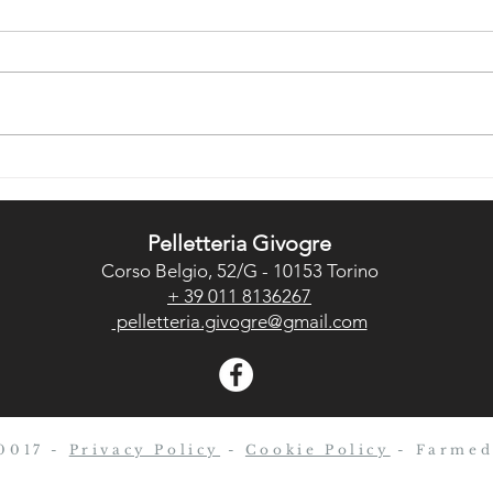
a cena
pr
ai
Immancabile come il ciclo
Dopo 
mestruale, Ella è arrivata con il
a tro
suo block notes per controllare i
la su
loschi traffici che SICURAMENTE
tutti
DEVO aver...
stann
Pelletteria Givogre
Corso Belgio, 52/G - 10153 Torino
+ 39 011 8136267
pelletteria.givogre@gmail.com
20017 -
Privacy Policy
-
Cookie Policy
- Farmed