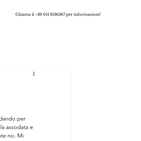
Chiama il +39 011 8136267 per informazioni!
e dando per 
la assodata e 
nte no. Mi 