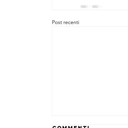
Post recenti
I meravigliosi
Commenti