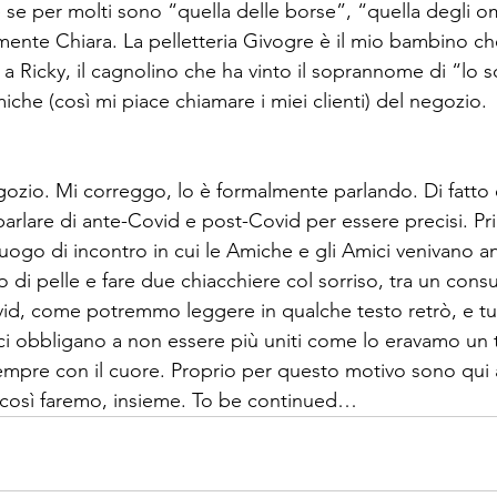
se per molti sono “quella delle borse”, “quella degli omb
ente Chiara. La pelletteria Givogre è il mio bambino ch
e a Ricky, il cagnolino che ha vinto il soprannome di “lo 
iche (così mi piace chiamare i miei clienti) del negozio. 
ozio. Mi correggo, lo è formalmente parlando. Di fatto
arlare di ante-Covid e post-Covid per essere precisi. Pr
ogo di incontro in cui le Amiche e gli Amici venivano a
 di pelle e fare due chiacchiere col sorriso, tra un consult
ovid, come potremmo leggere in qualche testo retrò, e t
 ci obbligano a non essere più uniti come lo eravamo u
empre con il cuore. Proprio per questo motivo sono qu
 così faremo, insieme. To be continued…