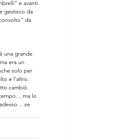
relli” e avanti 
e gestisco da 
sconvolto” da 
 è una grande 
ima era un 
nche solo per 
o e l’altro. 
utto cambiò. 
n tempo… ma lo 
i adesso… se 