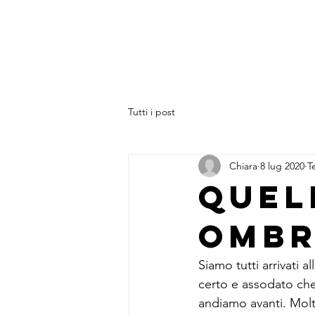
Tutti i post
Chiara
8 lug 2020
T
Quel
ombr
Siamo tutti arrivati 
certo e assodato che
andiamo avanti. Molt