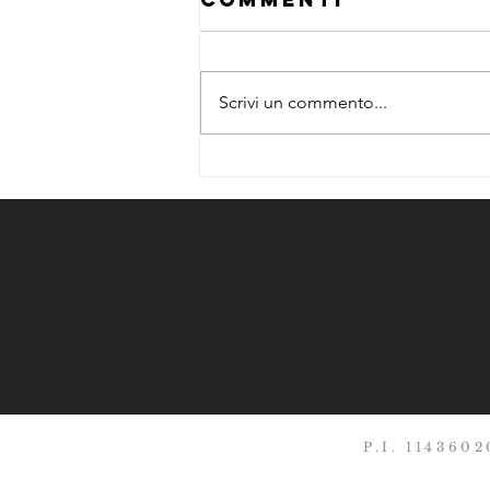
saldi di Ella
Dopo lunghissima attesa eccola
di nuovo qui di fronte a me: Ella.
Scrivi un commento...
Già pronta e scattante di prima
mattina, ferma davanti alla
serranda...
P.I. 114360