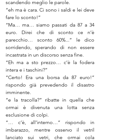
scandendo meglio le parole. 
“eh ma è cara. Ci sono i saldi e lei deve 
fare lo sconto!”
“Ma… ma… siamo passati da 87 a 34 
euro. Direi che di sconto ce n’è 
parecchio… sconto 60%...” le dico 
sorridendo, sperando di non essere 
incastrata in un discorso senza fine. 
“Eh ma a sto prezzo… c’è la fodera 
intera e i taschini?”
“Certo! Era una borsa da 87 euro!” 
rispondo già prevedendo il disastro 
imminente.
“e la tracolla?” ribatte in quella che 
ormai è divenuta una lotta senza 
esclusione di colpi.
“… c’è, all’interno…” rispondo in 
imbarazzo, mentre osservo il vetril 
lanciato sui vetri, che ormai cola 