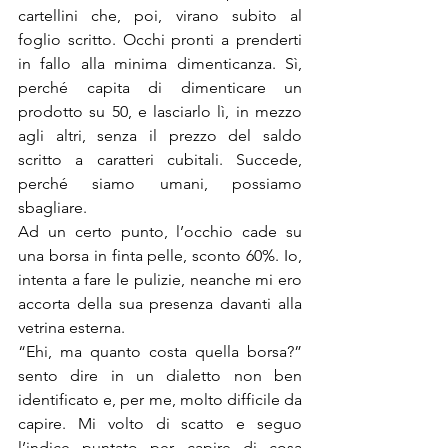
cartellini che, poi, virano subito al 
foglio scritto. Occhi pronti a prenderti 
in fallo alla minima dimenticanza. Sì, 
perché capita di dimenticare un 
prodotto su 50, e lasciarlo lì, in mezzo 
agli altri, senza il prezzo del saldo 
scritto a caratteri cubitali. Succede, 
perché siamo umani, possiamo 
sbagliare. 
Ad un certo punto, l’occhio cade su 
una borsa in finta pelle, sconto 60%. Io, 
intenta a fare le pulizie, neanche mi ero 
accorta della sua presenza davanti alla 
vetrina esterna. 
“Ehi, ma quanto costa quella borsa?” 
sento dire in un dialetto non ben 
identificato e, per me, molto difficile da 
capire. Mi volto di scatto e seguo 
l’indice puntato per capire di cosa 