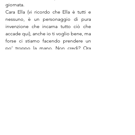
giornata. 
Cara Ella (vi ricordo che Ella è tutti e 
nessuno, è un personaggio di pura 
invenzione che incarna tutto ciò che 
accade qui), anche io ti voglio bene, ma 
forse ci stiamo facendo prendere un 
po’ troppo la mano. Non credi? Ora 
torno a focalizzarmi sul mio enorme 
barattolo di Nutella, unico modo per 
arrivare alla fine dei saldi senza finire 
ricoverata. 
Mostra tutti
Post recenti