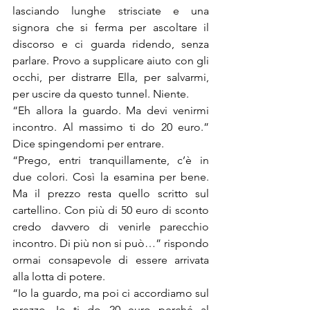
lasciando lunghe strisciate e una 
signora che si ferma per ascoltare il 
discorso e ci guarda ridendo, senza 
parlare. Provo a supplicare aiuto con gli 
occhi, per distrarre Ella, per salvarmi, 
per uscire da questo tunnel. Niente. 
“Eh allora la guardo. Ma devi venirmi 
incontro. Al massimo ti do 20 euro.” 
Dice spingendomi per entrare. 
“Prego, entri tranquillamente, c’è in 
due colori. Così la esamina per bene. 
Ma il prezzo resta quello scritto sul 
cartellino. Con più di 50 euro di sconto 
credo davvero di venirle parecchio 
incontro. Di più non si può…” rispondo 
ormai consapevole di essere arrivata 
alla lotta di potere. 
“Io la guardo, ma poi ci accordiamo sul 
prezzo. Io ti do 20 euro perché al 