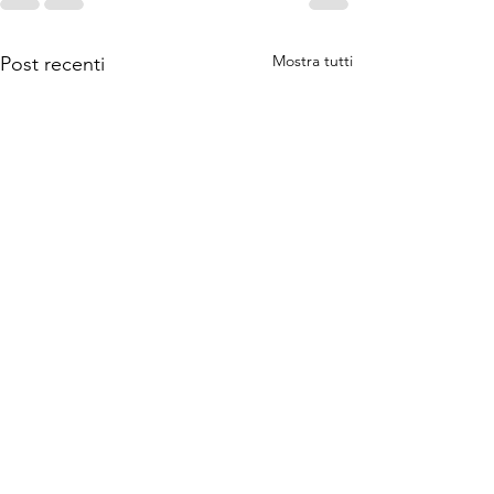
Mostra tutti
Post recenti
Ella e
IL MITO D
l'invito a
QUANTO