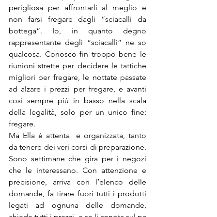
perigliosa per affrontarli al meglio e 
non farsi fregare dagli “sciacalli da 
bottega”. Io, in quanto degno 
rappresentante degli “sciacalli” ne so 
qualcosa. Conosco fin troppo bene le 
riunioni strette per decidere le tattiche 
migliori per fregare, le nottate passate 
ad alzare i prezzi per fregare, e avanti 
così sempre più in basso nella scala 
della legalità, solo per un unico fine: 
fregare. 
Ma Ella è attenta  e organizzata, tanto 
da tenere dei veri corsi di preparazione. 
Sono settimane che gira per i negozi 
che le interessano. Con attenzione e 
precisione, arriva con l’elenco delle 
domande, fa tirare fuori tutti i prodotti 
legati ad ognuna delle domande, 
chiede tutti i prezzi  e se li annota sul pc 